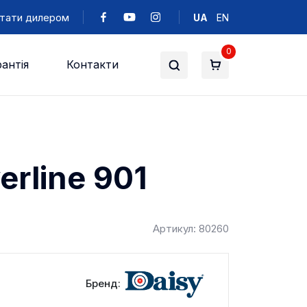
тати дилером
UA
EN
0
антія
Контакти
rline 901
Артикул: 80260
Бренд: