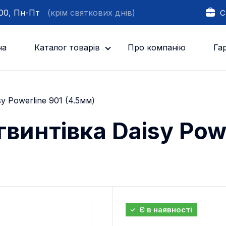
:00, Пн-Пт
(крім святкових днів)
С
на
Каталог товарів
Про компанію
Гар
y Powerline 901 (4.5мм)
винтівка Daisy Powe
Є в наявності