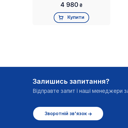
4 980
₴
Купити
Залишись запитання?
Відправте запит і наші менеджери
Зворотній зв'язок