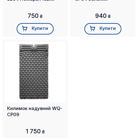
750
940
₴
₴
Купити
Купити
Килимок надувний WQ-
CP09
1 750
₴