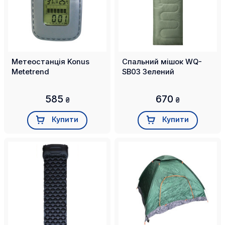
Метеостанція Konus
Спальний мішок WQ-
Metetrend
SB03 Зелений
585
670
₴
₴
Купити
Купити