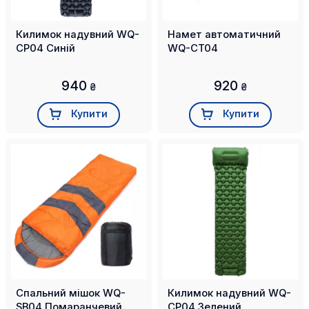
Килимок надувний WQ-
Намет автоматичний
CP04 Синій
WQ-CT04
940
920
₴
₴
Купити
Купити
Спальний мішок WQ-
Килимок надувний WQ-
SB04 Помаранчевий
CP04 Зелений