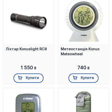
Ліхтар Konuslight RC8
Метеостанція Konus
Meteowheel
1 550
740
₴
₴
Купити
Купити