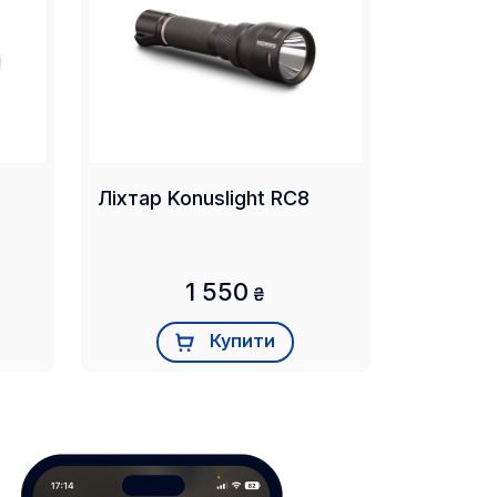
Ліхтар Konuslight RC8
1 550
₴
Купити