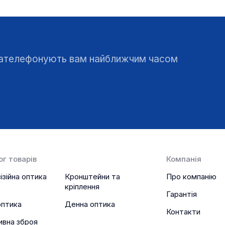
 зателефонують вам найближчим часом
г товарів
Компанія
ізійна оптика
Кронштейни та
Про компанію
кріплення
Гарантія
оптика
Денна оптика
Контакти
ивна зброя