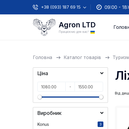
+38 (093) 187 69 15
09:00 - 18
Agron LTD
Голов
Працюємо для вас!
Головна
Каталог товарів
Туриз
Лі
Ціна
-
Від де
Виробник
Konus
3