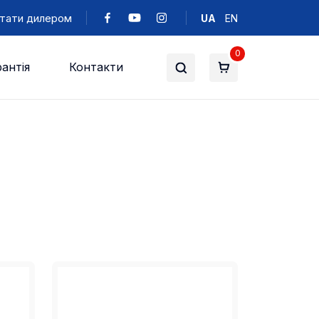
тати дилером
UA
EN
0
антія
Контакти