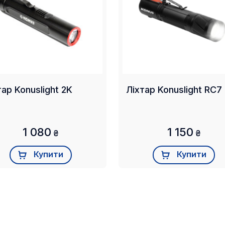
тар Konuslight 2K
Ліхтар Konuslight RC7
1 080
1 150
₴
₴
Купити
Купити