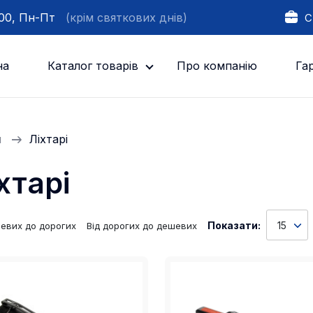
:00, Пн-Пт
(крім святкових днів)
С
на
Каталог товарів
Про компанію
Гар
м
Ліхтарі
хтарі
Показати:
15
шевих до дорогих
Від дорогих до дешевих