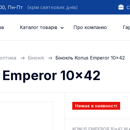
:00, Пн-Пт
(крім святкових днів)
С
на
Каталог товарів
Про компанію
Гар
оптика
Біноклі
Бінокль Konus Emperor 10x42
 Emperor 10x42
Немає в наявності
KONUS EMPEROR 10x42 W.A.