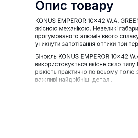
Опис товару
KONUS EMPEROR 10x42 W.A. GREEN 
якісною механікою. Невеликі габари
прогумованого алюмінієвого сплаву
уникнути запотівання оптики при п
Бінокль KONUS EMPEROR 10x42 W.A. 
використовується якісне скло типу
різкість практично по всьому полю
важливі найдрібніші деталі.
Використання якісних матеріалів і м
грамів. Проте модель цілком підійд
центральній осі є гніздо кріплення 
Комплектація:
Бінокль