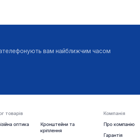
 зателефонують вам найближчим часом
г товарів
Компанія
ізійна оптика
Кронштейни та
Про компанію
кріплення
Гарантія