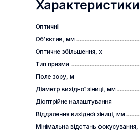
Характеристики
Нашийний ремінець
Чохол з ремінцем
Оптичні
Захисні кришки на об'єктиви та оку
Об'єктив, мм
Серветка для протирання оптики
Оптичне збільшення, x
Інструкція
Тип призми
Поле зору, м
Діаметр вихідної зіниці, мм
Діоптрійне налаштування
Віддалення вихідної зіниці, мм
Мінімальна відстань фокусування,