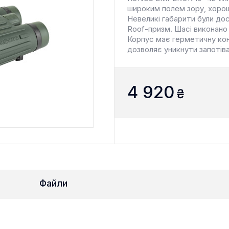
широким полем зору, хорош
Невеликі габарити були до
Roof-призм. Шасі виконано 
Корпус має герметичну кон
дозволяє уникнути запотів
4 920
₴
Файли