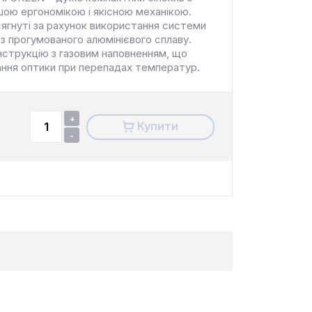
ою ергономікою і якісною механікою.
сягнуті за рахунок використання системи
з прогумованого алюмінієвого сплаву.
струкцію з газовим наповненням, що
ання оптики при перепадах температур.
+
Купити
-