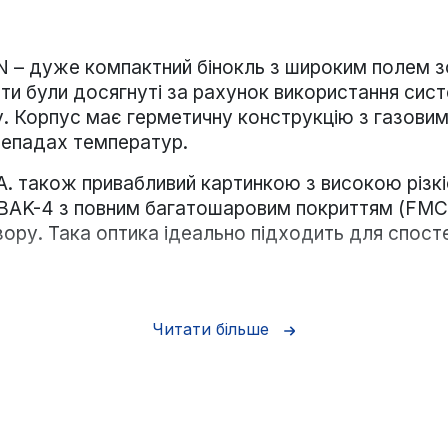
– дуже компактний бінокль з широким полем з
ти були досягнуті за рахунок використання сист
. Корпус має герметичну конструкцію з газови
ерепадах температур.
також привабливий картинкою з високою різкіст
 BAK-4 з повним багатошаровим покриттям (FMC)
 зору. Така оптика ідеально підходить для спо
еханізмів дещо позначилося на кінцевій вазі біно
е для спостереження з рук. При бажанні можна в
Читати більше
для L-адаптера. У комплекті також є шийний ремі