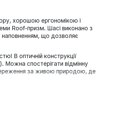
ору, хорошою ергономікою і
еми Roof-призм. Шасі виконано з
м наповненням, що дозволяє
ю! В оптичній конструкції
. Можна спостерігати відмінну
стереження за живою природою, де
кля. Вага конструкції становить 760
становити бінокль на штатив. На
нець і плечова сумка.