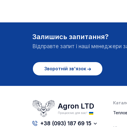
Залишись запитання?
Відправте запит і наші менеджери
Зворотній зв'язок
Катало
Agron LTD
Теплов
Працюємо для вас!
+38 (093) 187 69 15