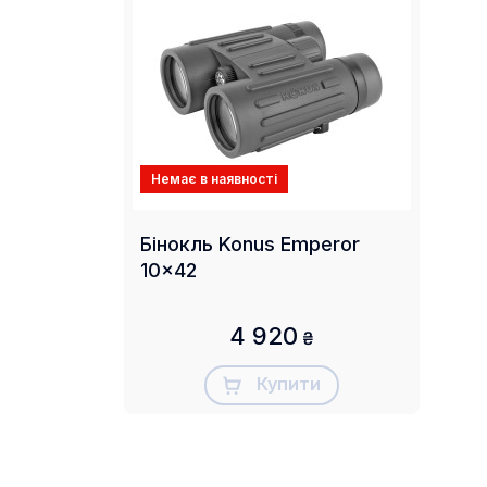
Немає в наявності
Бінокль Konus Emperor
10x42
4 920
₴
Купити