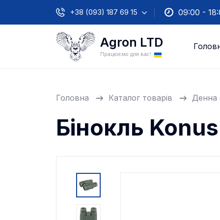
+38 (093) 187 69 15
09:00 - 18
Agron LTD
Голов
Працюємо для вас!
Головна
Каталог товарів
Денна 
Бінокль Konus