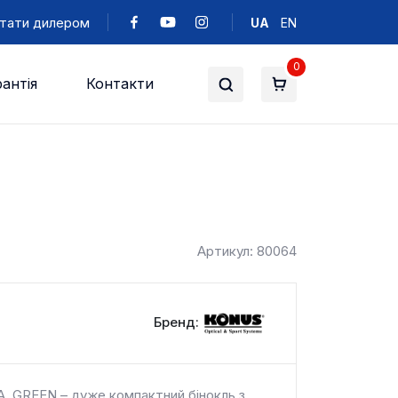
тати дилером
UA
EN
0
антія
Контакти
Артикул: 80064
Бренд:
 GREEN – дуже компактний бінокль з