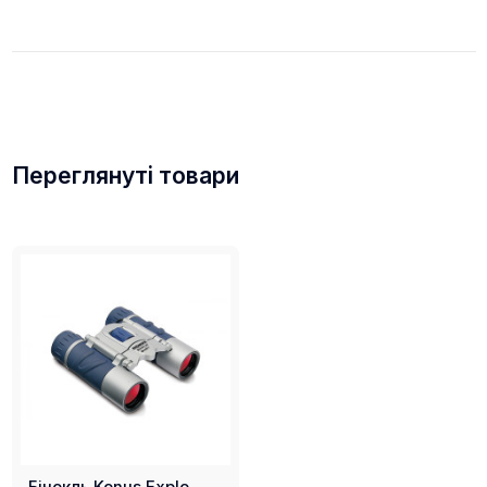
Переглянуті товари
Бінокль Konus Explo