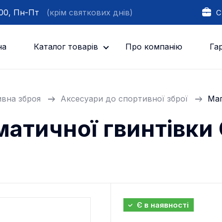
:00, Пн-Пт
(крім святкових днів)
С
на
Каталог товарів
Про компанію
Гар
вна зброя
Аксесуари до спортивної зброї
Маг
атичної гвинтівки
Є в наявності