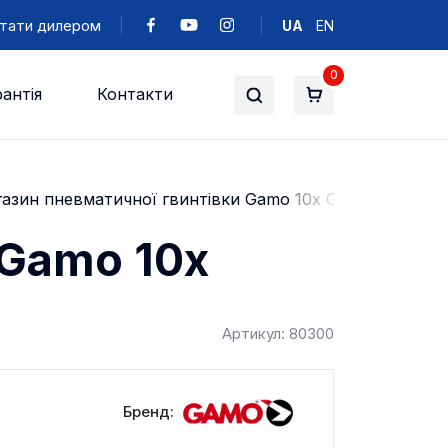
тати дилером
UA
EN
0
антія
Контакти
азин пневматичної гвинтівки Gamo 10x Gen1/PCP
 Gamo 10x
Артикул: 80300
Бренд: