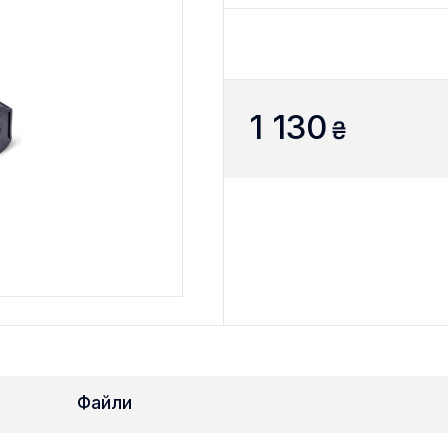
1 130
₴
Файли