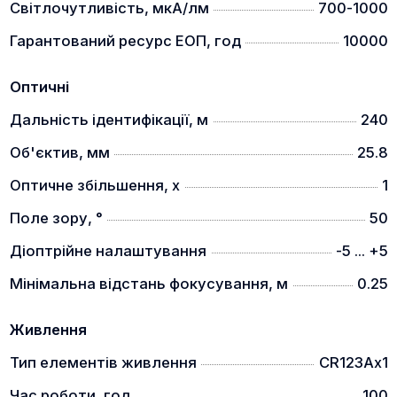
Світлочутливість, мкА/лм
700-1000
Гарантований ресурс ЕОП, год
10000
Оптичні
Дальність ідентифікації, м
240
Об'єктив, мм
25.8
Оптичне збільшення, x
1
Поле зору, °
50
Діоптрійне налаштування
-5 ... +5
Мінімальна відстань фокусування, м
0.25
Живлення
Тип елементів живлення
CR123Ax1
Час роботи, год
100