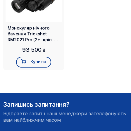
Монокуляр нічного
бачення Trickshot
RM2021 Pro (2+, кріп. на
шолом, маска,
93 500
₴
зелений)
Купити
Залишись запитання?
Відправте запит і наші менеджери зателефонують
вам найближчим часом