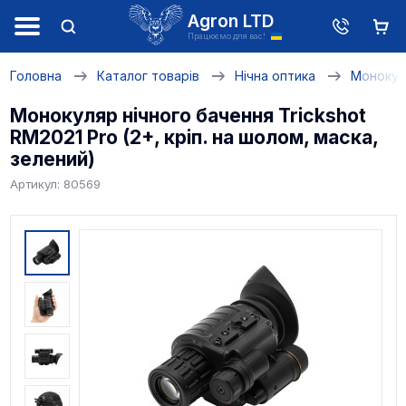
Agron LTD
Працюємо для вас!
Головна
Каталог товарів
Нічна оптика
Монокул
Монокуляр нічного бачення Trickshot
RM2021 Pro (2+, кріп. на шолом, маска,
зелений)
Артикул: 80569