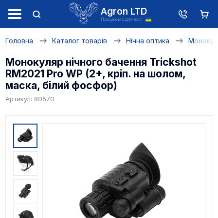
Agron LTD
Працюємо для вас!
Головна
Каталог товарів
Нічна оптика
Монокул
Монокуляр нічного бачення Trickshot
RM2021 Pro WP (2+, кріп. на шолом,
маска, білий фосфор)
Артикул: 80570