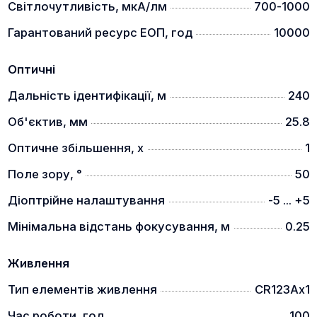
Світлочутливість, мкА/лм
700-1000
Гарантований ресурс ЕОП, год
10000
Оптичні
Дальність ідентифікації, м
240
Об'єктив, мм
25.8
Оптичне збільшення, x
1
Поле зору, °
50
Діоптрійне налаштування
-5 ... +5
Мінімальна відстань фокусування, м
0.25
Живлення
Тип елементів живлення
CR123Ax1
Час роботи, год
100