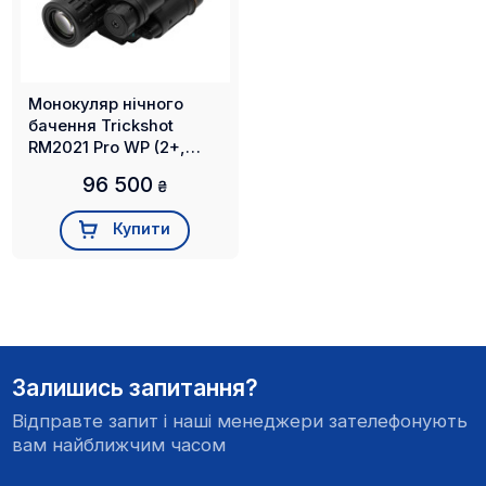
Монокуляр нічного
бачення Trickshot
RM2021 Pro WP (2+,
кріп. на шолом, маска,
96 500
₴
білий фосфор)
Купити
Залишись запитання?
Відправте запит і наші менеджери зателефонують
вам найближчим часом