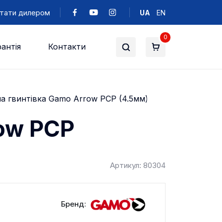
тати дилером
UA
EN
0
антія
Контакти
а гвинтівка Gamo Arrow PCP (4.5мм)
ow PCP
Артикул: 80304
Бренд: