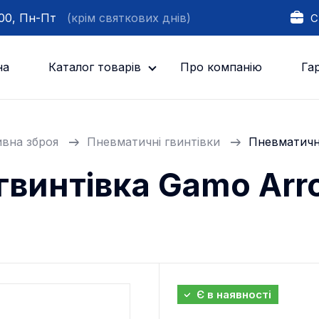
:00, Пн-Пт
(крім святкових днів)
С
на
Каталог товарів
Про компанію
Гар
вна зброя
Пневматичні гвинтівки
Пневматичн
гвинтівка Gamo Arr
Є в наявності