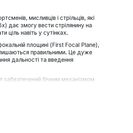
тсменів, мисливців і стрільців, які
6х) дає змогу вести стрілянину на
и ціль навіть у сутінках.
кальній площині (First Focal Plane),
залишаються правильними. Це дуже
ання дальності та введення
ціл забезпечений бічним механізмом
покриттям (Fully Multi Coated)
 пошкоджень до комплекту входять
ьною сіткою - Modified Mil-DOT: це