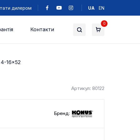
тати дилером
UA
EN
0
антія
Контакти
 4-16x52
Артикул: 80122
Бренд: