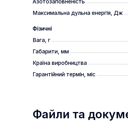
Азотозаповненість
Діаметр тубуса: 30 мм
Сумісність зі зброєю:
Максимальна дульна енергія, Дж
Максимальна енергія вильоту кулі: 
Характеристики патрона: .375 H&H
Фізичні
Комплектація:
Вага, г
Приціл
Габарити, мм
Бленда
Кришки flip-up
Батарейка СR2032
Країна виробництва
Інформаційний вкладиш
Серветка для протирання оптики
Гарантійний термін, міс
Файли та докум