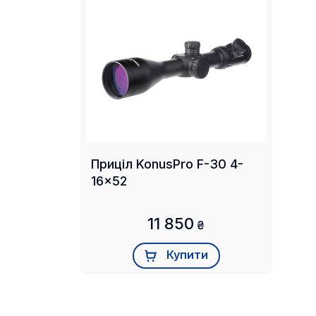
Приціл KonusPro F-30 4-
16x52
11 850
₴
Купити