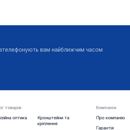
 зателефонують вам найближчим часом
г товарів
Компанія
ізійна оптика
Кронштейни та
Про компанію
кріплення
Гарантія