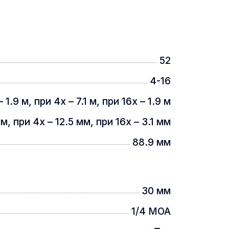
 завдяки чому прилад прослужить
тю до запітніння і високою
ий калібр, на віддачу якого
. Механізм введення поправок
52
их сонячних променів у комплект
4-16
– 1.9 м, при 4х – 7.1 м, при 16х – 1.9 м
мм, при 4х – 12.5 мм, при 16х – 3.1 мм
88.9 мм
30 мм
1/4 MOA