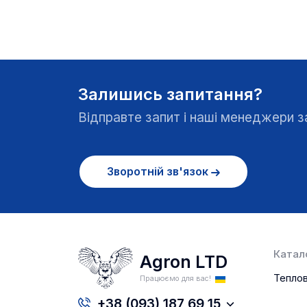
Залишись запитання?
Відправте запит і наші менеджери
Зворотній зв'язок
Катало
Agron LTD
Теплов
Працюємо для вас!
+38 (093) 187 69 15