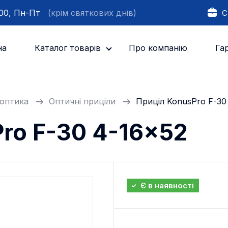
:00, Пн-Пт
(крім святкових днів)
С
на
Каталог товарів
Про компанію
Гар
оптика
Оптичні приціли
Приціл KonusPro F-30
ro F-30 4-16x52
Є в наявності