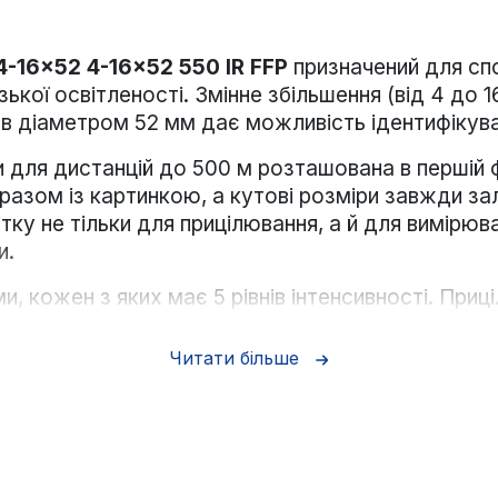
-16x52 4-16x52 550 IR FFP
призначений для спор
кої освітленості. Змінне збільшення (від 4 до 1
тив діаметром 52 мм дає можливість ідентифікуват
и для дистанцій до 500 м розташована в першій фо
разом із картинкою, а кутові розміри завжди 
тку не тільки для прицілювання, а й для вимірюв
и.
и, кожен з яких має 5 рівнів інтенсивності. При
 нескінченності. Оптика з повним багатошаровим 
ображення. Для захисту оптичних лінз від пилу і
Читати більше
і на окуляр.
тим самим діаметром об'єктива, але іншою приціл