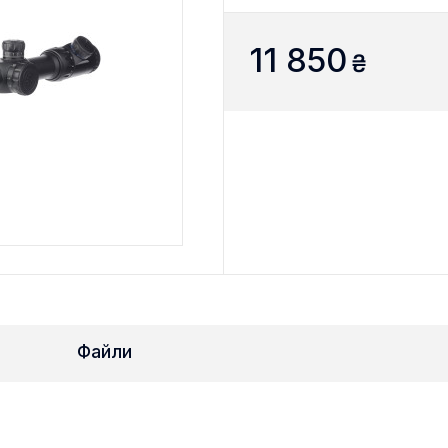
11 850
₴
Файли