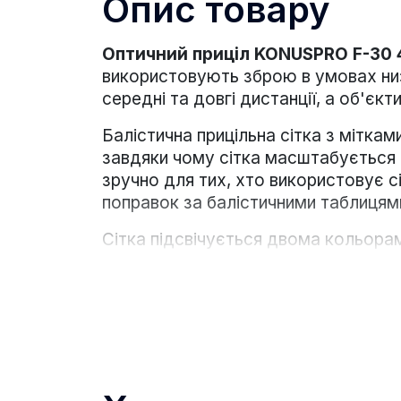
Опис товару
Оптичний приціл KONUSPRO F-30 4
використовують зброю в умовах низь
середні та довгі дистанції, а об'єк
Балістична прицільна сітка з міткам
завдяки чому сітка масштабується 
зручно для тих, хто використовує сі
поправок за балістичними таблицям
Сітка підсвічується двома кольорам
відбудови паралакса від 9 метрів до
забезпечує яскравість і чіткість з
відкидні (flip-up) кришки на об'єктив 
Примітка. У серії F-30 є модель із 
KONUSPRO F-30 6-24x52.