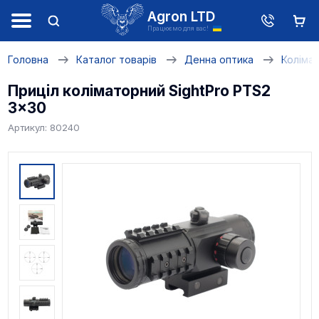
Agron LTD
Працюємо для вас!
Головна
Каталог товарів
Денна оптика
Колімат
Приціл коліматорний SightPro PTS2
3x30
Артикул: 80240