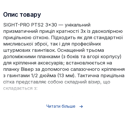
Опис товару
SIGHT-PRO PTS2 3x30 — унікальний
призматичний приціл кратності 3x із двоколірною
прицільною сіткою. Підходить як для стандартної
мисливської зброї, так і для професійних
штурмових гвинтівок. Оснащений трьома
допоміжними планками (з боків та вгорі корпусу)
для кріплення аксесуарів; встановлюється на
планку Вівер за допомогою салазочного кріплення
з гвинтами 1/2 дюйма (13 мм). Тактична прицільна
сітка представляє собою складний візир, що
складається з:
центральної точки Ø 8 МОА (Red/Blue/Black);
Читати більше
"підкови" Ø 15.33 МОА у верхній напівплощині
(Red/Blue/Black);
трьох балістичних міток на віддаленні 6.66 МОА,