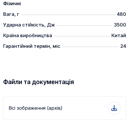
Фізичні
відкидними кришками, а порожнина тубуса
заповнена газом, що запобігає запотіванню лінз.
Вага, г
480
Для покращення трансмісії світла на всі оптичні
поверхні системи нанесено багатошарове
Ударна стійкість, Дж
3500
просвітлююче покриття.
Країна виробництва
Китай
Комплектація:
Гарантійний термін, міс
24
Приціл
Батарейка CR2032
Інструкція
Серветка для очищення оптики
Файли та документація
Всі зображення (архів)