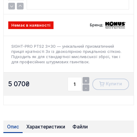
Бренд:
Немає в наявності
SIGHT-PRO PTS2 3x30 — унікальний призматичний
приціл кратності 3x із двоколірною прицільною сіткою.
Підходить як для стандартної мисливської зброї, так і
для професійних штурмових гвинтівок.
+
5 070
₴
Купити
-
Опис
Характеристики
Файли