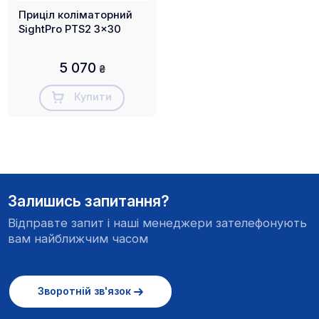
Приціл коліматорний
SightPro PTS2 3x30
5 070
₴
Купити
Залишись запитання?
Відправте запит і наші менеджери зателефонують
вам найближчим часом
Зворотній зв'язок