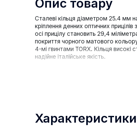
Опис товару
Сталеві кільця діаметром 25.4 мм на 
кріплення денних оптичних прицілів 
осі прицілу становить 29,4 мілімет
покриття чорного матового кольору 
4-мі гвинтами TORX. Кільця високі с
надійне італійське якість.
Характеристики