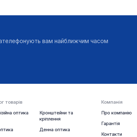
 зателефонують вам найближчим часом
г товарів
Компанія
ізійна оптика
Кронштейни та
Про компанію
кріплення
Гарантія
оптика
Денна оптика
Контакти