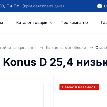
:00, Пн-Пт
(крім святкових днів)
С
на
Каталог товарів
Про компанію
Гар
ейни та кріплення
Кільця та моноблоки
Стале
я Konus D 25,4 низь
Немає в наявності