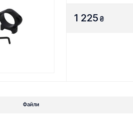
1 225
₴
Файли