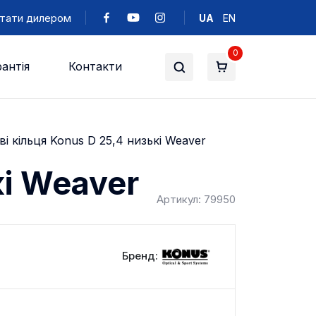
тати дилером
UA
EN
0
антія
Контакти
ві кільця Konus D 25,4 низькі Weaver
кі Weaver
Артикул: 79950
Бренд: