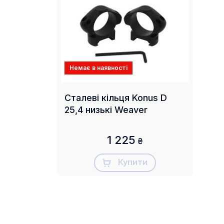
Немає в наявності
Сталеві кільця Konus D
25,4 низькі Weaver
1 225
₴
Купити