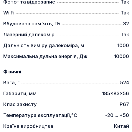
Фото- та відеозапис
Так
Прилади витримують дульну енергію зброї до
10000 Джоулів.
Wi Fi
Так
МОДУЛЬ WiFi ДЛЯ ПЕРЕДАЧІ ДАНИХ.
Вбудована пам'ять, ГБ
32
Лазерний далекомір
Так
Дальність виміру далекоміра, м
1000
Максимальна дульна енергія, Дж
10000
Фізичні
Вага, г
524
Можливість передавати потокове відео на
смартфон чи планшет за допомогою застосунку.
Габарити, мм
185x83x56
АКУМУЛЯТОР 18650х1
Клас захисту
IP67
Температура експлуатації,°C
-20 ... +50
Країна виробництва
Китай