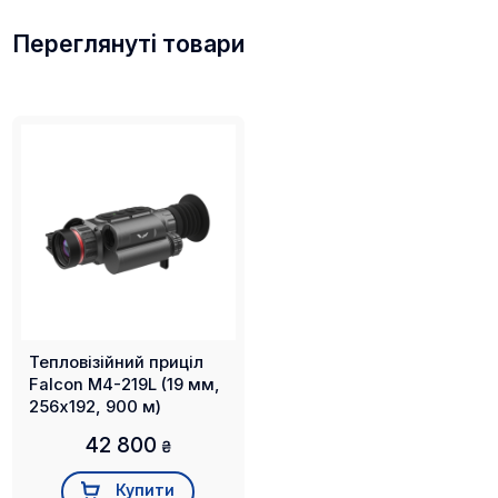
- кріплення Weaver / Picatinny
Переглянуті товари
- акумулятор 18650
- керівництво користувача
- кабель живлення Type-C
- адаптер кабеля живлення
Тепловізійний приціл
Falcon M4-219L (19 мм,
256х192, 900 м)
42 800
₴
Купити