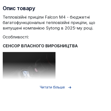
Опис товару
Тепловізійні приціли Falcon M4 - бюджетні
багатофункціональні тепловізійні приціли, що
випущені компанією Sytong в 2025-му році.
Особливості:
СЕНСОР ВЛАСНОГО ВИРОБНИЦТВА
Читати більше
Приціли Falcon M4 оснащені сенсором VOx
256x192, з теплочутливістю NETD <30 мК.