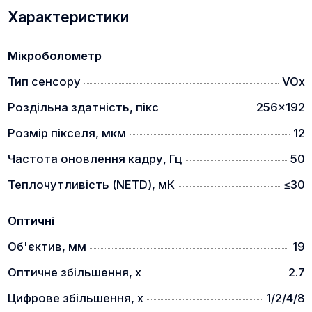
ЛАЗЕРНИЙ ДАЛЕКОМІР (МОДЕЛІ L)
Характеристики
Мікроболометр
Тип сенсору
VOx
Вбудований високоточний лазерний далекомір.
Роздільна здатність, пікс
256x192
Дальність виміру 1000 м, точність +/- 1 метр.
Розмір пікселя, мкм
12
БАЛІСТИЧНИЙ КАЛЬКУЛЯТОР (МОДЕЛІ L)
Частота оновлення кадру, Гц
50
Теплочутливість (NETD), мК
≤30
Оптичні
Об'єктив, мм
19
Оптичне збільшення, x
2.7
Цифрове збільшення, x
1/2/4/8
Балістичний калькулятор для точної стрільби.