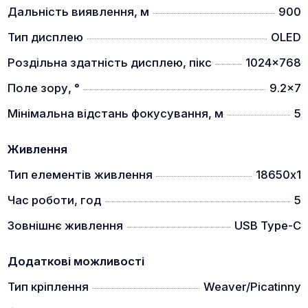
Дальність виявлення, м
900
ЕРГОНОМІЧНИЙ ДИЗАЙН
Тип дисплею
OLED
Роздільна здатність дисплею, пікс
1024x768
Поле зору, °
9.2x7
Мінімальна відстань фокусування, м
5
Живлення
Зручний дизайн кнопок для управління приладом
Тип елементів живлення
18650х1
однією рукою.
Час роботи, год
5
ВИТРИМУЄ ВЕЛИКУ ВІДДАЧУ
Зовнішнє живлення
USB Type-C
Додаткові можливості
Тип кріплення
Weaver/Picatinny