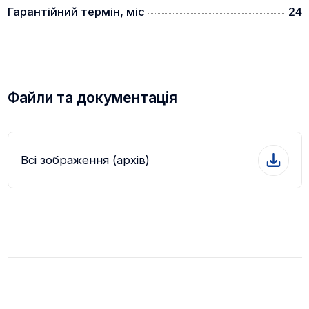
Гарантійний термін, міс
24
Прилади живляться від акумулятора 18650, що
дозволяє змінити його в польових умовах.
Файли та документація
КОМПЛЕКТАЦІЯ
Всі зображення (архів)
- тепловізійний приціл