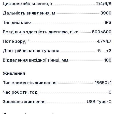
Цифрове збільшення, x
2/4/6/8
Дальність виявлення, м
3900
Тип дисплею
IPS
Винятковий об’єктив з діаметром 75 мм у
поєднанні з потужним сенсором 640 × 512
Роздільна здатність дисплею, пікс
800x800
забезпечує вражаючу дальність виявлення
Поле зору, °
4.7x4.7
об'єктів людського зросту до 3900 метрів.
Діоптрійне налаштування
-5 ... +3
ВІДДАЛЕННЯ ВИХІДНОЇ ЗІНИЦІ 100 ММ
Віддалення вихідної зіниці, мм
100
Живлення
Тип елементів живлення
18650х1
Приціл Pantera розроблений з виносом ока на 100
Час роботи, год
6
мм для безпечного полювання та комфортного
Зовнішнє живлення
USB Type-C
спостереження.
ЕРГОНОМІЧНИЙ ТА ЗРУЧНИЙ КРУГЛИЙ