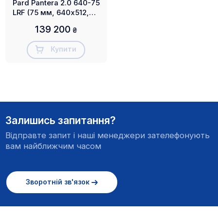
Pard Pantera 2.0 640-75
LRF (75 мм, 640х512,
3900 м)
139 200
₴
Купити
Залишись запитання?
Відправте запит і наші менеджери зателефонують
вам найближчим часом
Зворотній зв'язок