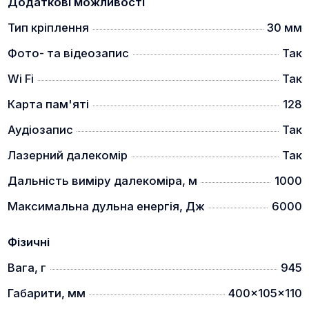
Додаткові можливості
ДИСПЛЕЙ
Тип кріплення
30 мм
Фото- та відеозапис
Так
Wi Fi
Так
Карта пам'яті
128
Аудіозапис
Так
Лазерний далекомір
Так
Дальність виміру далекоміра, м
1000
Круглий дисплей відповідає будові людського ока.
Це забезпечує більш комфортне спостереження за
Максимальна дульна енергія, Дж
6000
об'єктами.
ВБУДОВАНИЙ ЛАЗЕРНИЙ ДАЛЕКОМІР ТА
Фізичні
БАЛІСТИЧНИЙ КАЛЬКУЛЯТОР
Вага, г
945
Габарити, мм
400x105x110