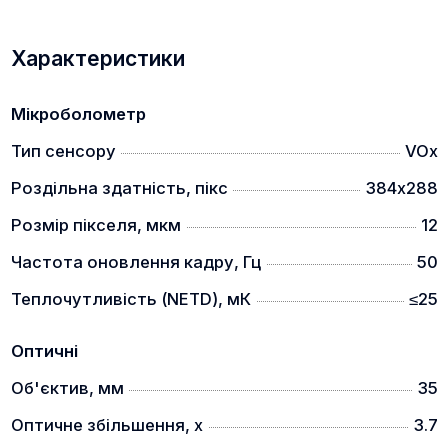
Характеристики
Вбудований балістичний калькулятор може
Мікроболометр
розрахувати траєкторію ваших куль і надати вам
точну точку прицілювання, дозволяючи Вам
Тип сенсору
VOx
зробити влучний постріл.
Роздільна здатність, пікс
384х288
Лазерний далекомір (моделі LRF)
Розмір пікселя, мкм
12
Частота оновлення кадру, Гц
50
Теплочутливість (NETD), мК
≤25
Оптичні
Об'єктив, мм
35
Вночі важко оцінити відстань, за допомогою
вбудованого лазерного далекоміра ви можете
Оптичне збільшення, x
3.7
виміряти дальність до об'єкту, а в поєднанні з