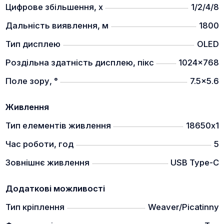
Цифрове збільшення, x
1/2/4/8
інтегрованою балістикою це дозволяє вам
полювати краще.
Дальність виявлення, м
1800
6 типів прицільних міток, 4 кольори
Тип дисплею
OLED
Роздільна здатність дисплею, пікс
1024x768
Поле зору, °
7.5x5.6
Живлення
Завдяки 6 варіантам та 4 кольорам ви можете
Тип елементів живлення
18650х1
персоналізувати прицільну мітку відповідно до
своїх потреб. Маючи до 5 профілів, ви можете
Час роботи, год
5
пристріляти свою гвинтівку під різну дальність чи
Зовнішнє живлення
USB Type-C
різний патрон, або навіть під іншу зброю.
Високочутливий датчик теплового зображення
Додаткові можливості
Тип кріплення
Weaver/Picatinny