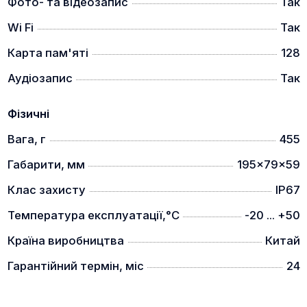
Фото- та відеозапис
Так
Wi Fi
Так
Карта пам'яті
128
Аудіозапис
Так
Сенсор 12 мкм, NETD <25 мК
Фізичні
АЛГОРИТМ ПОКРАЩЕННЯ ІНФРАЧЕРВОНОГО
ЗОБРАЖЕННЯ (IREA)
Вага, г
455
Габарити, мм
195x79x59
Клас захисту
IP67
Температура експлуатації,°C
-20 ... +50
Країна виробництва
Китай
Алгоритм надчіткого зображення PARD має
високу швидкість обробки та хорошу адаптивність
Гарантійний термін, міс
24
зображення в реальному часі. IREA може
ефективно покращувати деталізацію зображення,