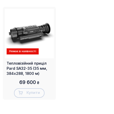
Ліхтарик на 100 люменів, інтегрований у пристрій,
допомагає освітлювати оточення під час
прогулянок вночі.
Ударостійкість 6000 Дж
Немає в наявності
Тепловізійний приціл
Pard SA32-35 (35 мм,
384х288, 1800 м)
69 600
₴
Тепловізійні приціли PARD SA32/62 стійкі до віддачі
Купити
з дульною енергією до 6000 Дж.
3 режими зображення