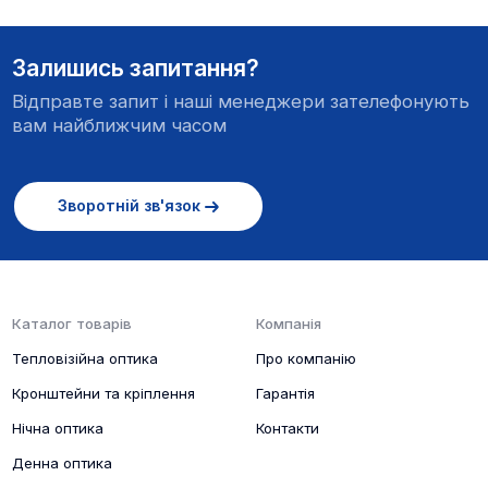
Залишись запитання?
Має функцію швидкого перемикання для вибору
Відправте запит і наші менеджери зателефонують
між 3 режимами зображення (місто/ліс/дощ).
вам найближчим часом
Зображення буде налаштовано відповідно до
вибраного режиму, забезпечуючи виняткову
адаптивність у даному середовищі.
Зворотній зв'язок
Каталог товарів
Компанія
Тепловізійна оптика
Про компанію
Кронштейни та кріплення
Гарантія
Нічна оптика
Контакти
Денна оптика