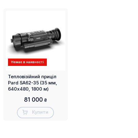
Ліхтарик на 100 люменів, інтегрований у пристрій,
допомагає освітлювати оточення під час
прогулянок вночі.
Ударостійкість 6000 Дж
Немає в наявності
Тепловізійний приціл
Pard SA62-35 (35 мм,
640х480, 1800 м)
81 000
₴
Тепловізійні приціли PARD SA32/62 стійкі до віддачі
Купити
з дульною енергією до 6000 Дж.
3 режими зображення