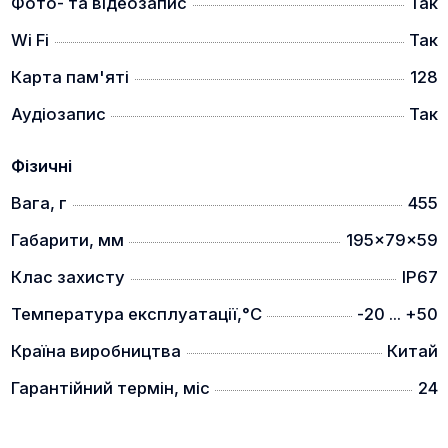
Фото- та відеозапис
Так
Wi Fi
Так
Карта пам'яті
128
Аудіозапис
Так
Сенсор 12 мкм, NETD <25 мК
Фізичні
АЛГОРИТМ ПОКРАЩЕННЯ ІНФРАЧЕРВОНОГО
ЗОБРАЖЕННЯ (IREA)
Вага, г
455
Габарити, мм
195x79x59
Клас захисту
IP67
Температура експлуатації,°C
-20 ... +50
Країна виробництва
Китай
Алгоритм надчіткого зображення PARD має
високу швидкість обробки та хорошу адаптивність
Гарантійний термін, міс
24
зображення в реальному часі. IREA може
ефективно покращувати деталізацію зображення,