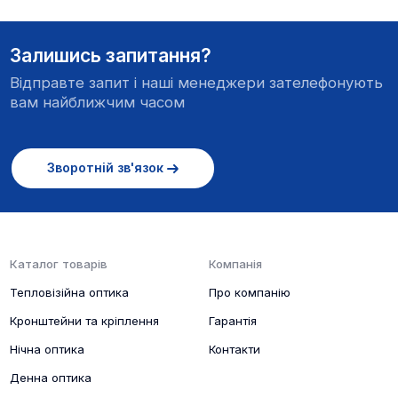
Залишись запитання?
Має функцію швидкого перемикання для вибору
Відправте запит і наші менеджери зателефонують
між 3 режимами зображення (місто/ліс/дощ).
вам найближчим часом
Зображення буде налаштовано відповідно до
вибраного режиму, забезпечуючи виняткову
адаптивність у даному середовищі.
Зворотній зв'язок
Каталог товарів
Компанія
Тепловізійна оптика
Про компанію
Кронштейни та кріплення
Гарантія
Нічна оптика
Контакти
Денна оптика