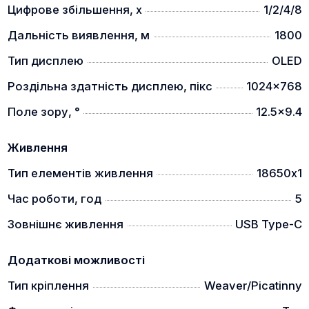
Цифрове збільшення, x
1/2/4/8
інтегрованою балістикою це дозволяє вам
полювати краще.
Дальність виявлення, м
1800
6 типів прицільних міток, 4 кольори
Тип дисплею
OLED
Роздільна здатність дисплею, пікс
1024x768
Поле зору, °
12.5x9.4
Живлення
Завдяки 6 варіантам та 4 кольорам ви можете
Тип елементів живлення
18650х1
персоналізувати прицільну мітку відповідно до
своїх потреб. Маючи до 5 профілів, ви можете
Час роботи, год
5
пристріляти свою гвинтівку під різну дальність чи
Зовнішнє живлення
USB Type-C
різний патрон, або навіть під іншу зброю.
Високочутливий датчик теплового зображення
Додаткові можливості
Тип кріплення
Weaver/Picatinny