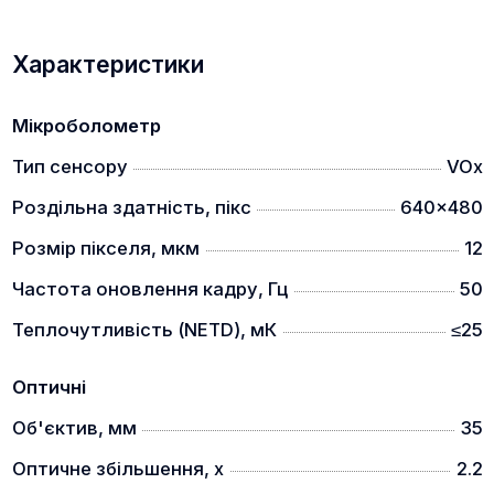
Характеристики
Вбудований балістичний калькулятор може
Мікроболометр
розрахувати траєкторію ваших куль і надати вам
точну точку прицілювання, дозволяючи Вам
Тип сенсору
VOx
зробити влучний постріл.
Роздільна здатність, пікс
640x480
Лазерний далекомір (моделі LRF)
Розмір пікселя, мкм
12
Частота оновлення кадру, Гц
50
Теплочутливість (NETD), мК
≤25
Оптичні
Об'єктив, мм
35
Вночі важко оцінити відстань, за допомогою
вбудованого лазерного далекоміра ви можете
Оптичне збільшення, x
2.2
виміряти дальність до об'єкту, а в поєднанні з