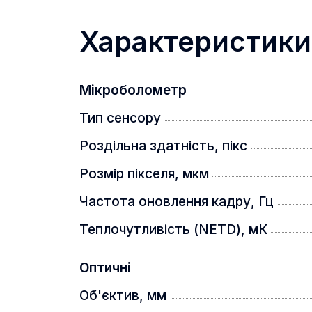
Характеристики
Серія Tracer має міцний, але легки
чудовим варіантом для тривалих под
Мікроболометр
Високочутливий датчик теплово
Тип сенсору
Роздільна здатність, пікс
Розмір пікселя, мкм
Частота оновлення кадру, Гц
Теплочутливість (NETD), мК
Прилади мають високочутливий тепл
деталей, навіть коли тепловий конт
Оптичні
несприятливих погодніх умов.
Об'єктив, мм