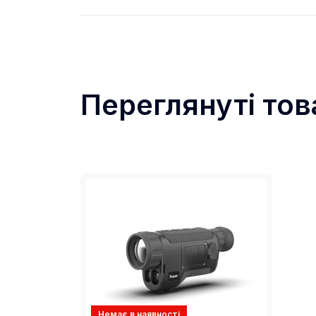
Переглянуті тов
Потужні об’єктиви 25мм/35мм/50мм
забезпечують виняткові можливості
Колірна палітра
Немає в наявності