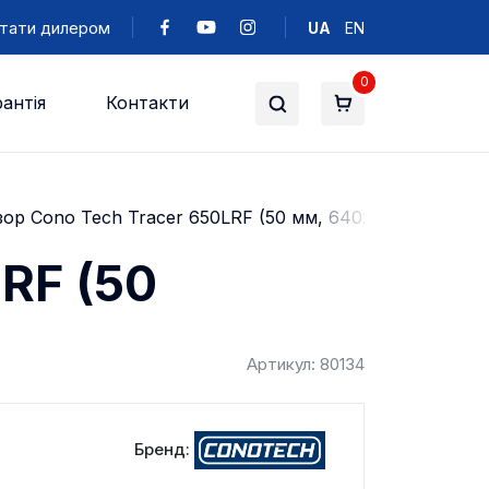
тати дилером
UA
EN
0
антія
Контакти
зор Cono Tech Tracer 650LRF (50 мм, 640х512, 3540 м)
RF (50
Артикул: 80134
Бренд: