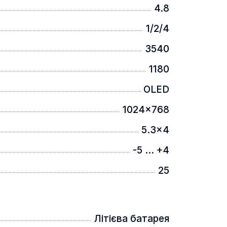
4.8
1/2/4
3540
1180
OLED
1024x768
5.3x4
-5 ... +4
25
Літієва батарея
Довжина хвилі: 905 нм. Макс.