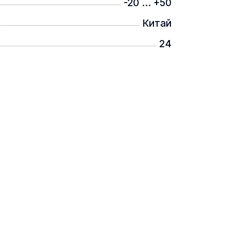
-20 ... +50
Китай
24
. Пристрій розроблено для
о 30 хвилин.