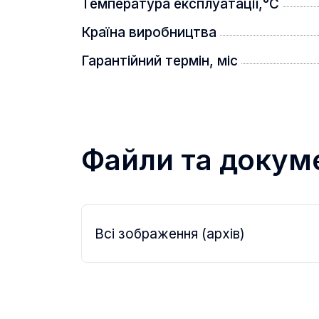
Температура експлуатації,°C
Країна виробництва
Гарантійний термін, міс
Клас водонепроникності IP67 для за
бездоганної роботи навіть після зан
Дистанція виявлення
Файли та докум
Всі зображення (архів)