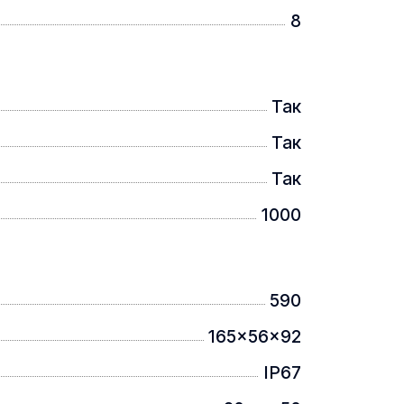
ного обладнання згідно з IEC
8
Так
Так
Так
1000
590
165x56x92
IP67