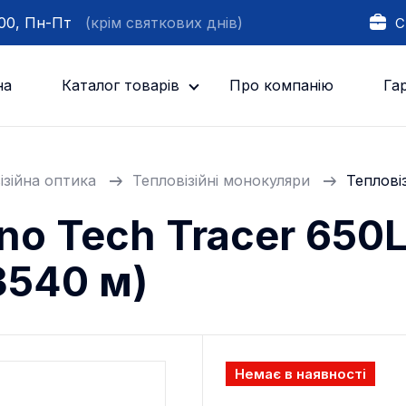
:00, Пн-Пт
(крім святкових днів)
С
на
Каталог товарів
Про компанію
Гар
ізійна оптика
Тепловізійні монокуляри
Теплові
no Tech Tracer 650L
3540 м)
Немає в наявності