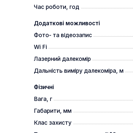
дальність вимірювання: 1000 м. Точн
Час роботи, год
60825-1:2014: 1)
Додаткові можливості
IP67
Фото- та відеозапис
Wi Fi
Лазерний далекомір
Дальність виміру далекоміра, м
Фізичні
Вага, г
Габарити, мм
Клас захисту