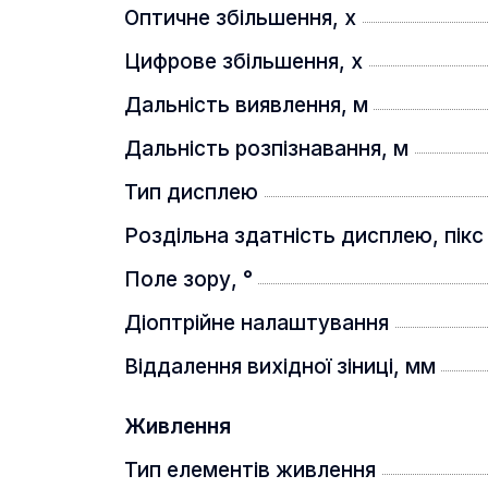
Вбудований лазерний далекомір
Оптичне збільшення, x
Цифрове збільшення, x
Дальність виявлення, м
Дальність розпізнавання, м
Тип дисплею
Роздільна здатність дисплею, пікс
Поле зору, °
Діоптрійне налаштування
Віддалення вихідної зіниці, мм
Живлення
Тип елементів живлення
Tracer здатний точно вимірювати дис