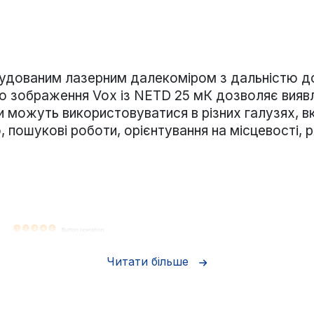
будованим лазерним далекоміром з дальністю до 
 зображення Vox із NETD 25 мК дозволяє виявлят
ни можуть використовуватися в різних галузях,
ошукові роботи, орієнтування на місцевості, р
Читати більше