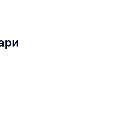
ари
 у поєднанні з високочутливим тепловізійним 
 дальності виявлення.