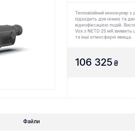
Тепловізійний монокуляр з
підходить для нічних та д
відеофіксацією подій. Вис
Vox з NETD 25 мК виявить ц
та інші атмосферні явища.
106 325
₴
Файли