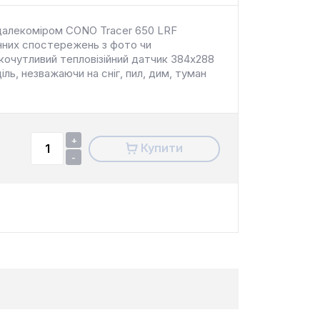
 далекоміром CONO Tracer 650 LRF
енних спостережень з фото чи
окочутливий тепловізійний датчик 384x288
іль, незважаючи на сніг, пил, дим, туман
+
Купити
-