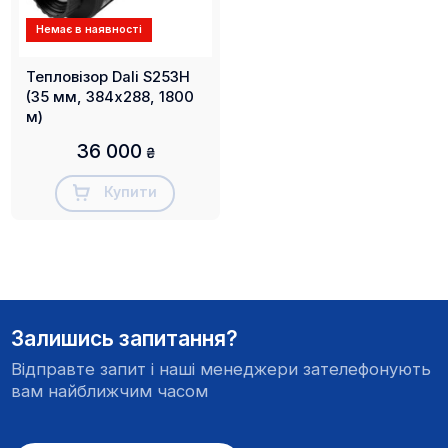
Немає в наявності
Тепловізор Dali S253H
(35 мм, 384х288, 1800
м)
36 000
₴
Купити
Залишись запитання?
Відправте запит і наші менеджери зателефонують
вам найближчим часом