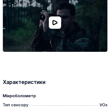
Бездротове оновлення прошивки через додаток
Комплектація:
Монокуляр
М'який чохол
Кришка об'єктива
Кабель USB
Відеокабель
Тканина для очищення оптики
Характеристики
Мікроболометр
Тип сенсору
VOx