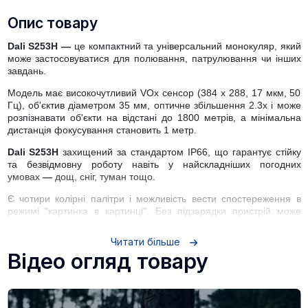
Опис товару
Dali S253H
—
це компактний та універсальний монокуляр, який
може застосовуватися для полювання, патрулювання чи інших
завдань.
Модель має високочутливий VOx сенсор (384 x 288, 17 мкм, 50
Гц), об'єктив діаметром 35 мм, оптичне збільшення 2.3х і може
розпізнавати об'єкти на відстані до 1800 метрів, а мінімальна
дистанція фокусування становить 1 метр.
Dali S253H
захищений за стандартом IP66, що гарантує стійку
та безвідмовну роботу навіть у найскладніших погодних
умовах
—
дощ, сніг, туман тощо.
Є чотири колірні палітри і можливість вести спостереження в
режимі "картинка в картинці". Без підзарядки пристрій може
працювати від 4.5 до 5.5 годин в залежності від сценарію
використання.
Читати більше
Відео огляд товару
Особливості:
Опція відстеження гарячої точки
Вбудована функція оцінки відстані
Режим "картинка в картинці" для зручного спостереження та
прицілювання