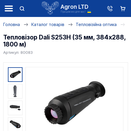
Agron LTD
Працюємо для вас!
Головна
Каталог товарів
Тепловізійна оптика
Т
Тепловізор Dali S253H (35 мм, 384х288,
1800 м)
Артикул: 80083