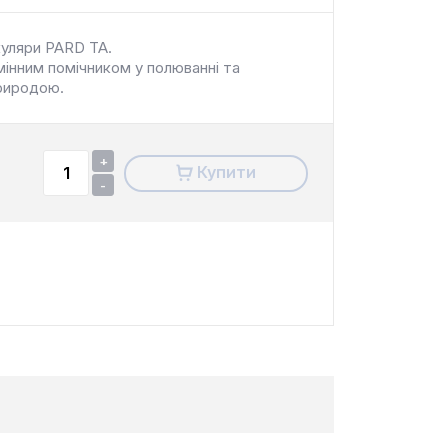
куляри PARD TA.
мінним помічником у полюванні та
риродою.
+
Купити
-