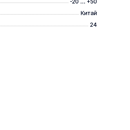
-20 ... +50
Китай
24