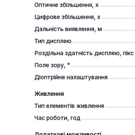
передовою технологією для отриман
Оптичне збільшення, x
Лазерний далекомір (моделі LRF)
Цифрове збільшення, x
Дальність виявлення, м
Тип дисплею
Роздільна здатність дисплею, пікс
Поле зору, °
Діоптрійне налаштування
Живлення
Нещодавно розроблений компактний 
Лазерний далекомір надає інформаці
Тип елементів живлення
АЛГОРИТМ ПОКРАЩЕННЯ ІНФРАЧЕ
Час роботи, год
Додаткові можливості