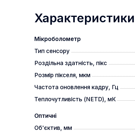
Даний монокуляр дуже універсальний
Характеристики
портативний, має кишеньковий розм
носити з собою та він зручно поміщ
Високочутливий датчик теплово
Мікроболометр
Тип сенсору
Роздільна здатність, пікс
Розмір пікселя, мкм
Частота оновлення кадру, Гц
Теплочутливість (NETD), мК
Оптичні
Тепловізійний датчик (12 мкм) може
Об'єктив, мм
зображення в умовах низького темп