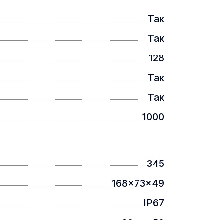
Так
Так
128
Так
Так
даптивність зображення в
вляючи викривлення зображення,
1000
345
168x73x49
IP67