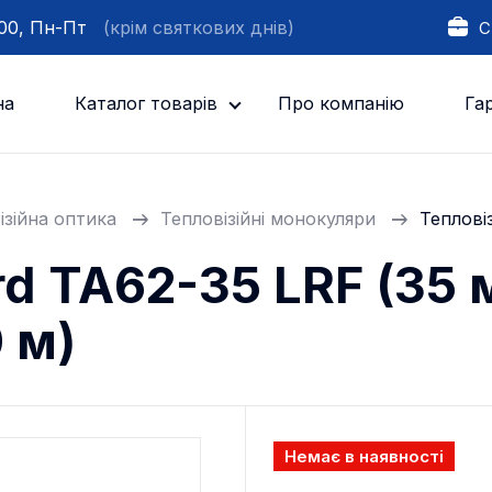
:00, Пн-Пт
(крім святкових днів)
С
на
Каталог товарів
Про компанію
Гар
ізійна оптика
Тепловізійні монокуляри
Теплові
rd TA62-35 LRF (35 
 м)
Немає в наявності