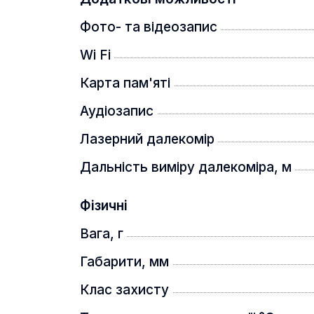
Фото- та відеозапис
Wi Fi
Карта пам'яті
Аудіозапис
Лазерний далекомір
Алгоритм надчіткого зображення P
реальному часі. IREA може ефекти
Дальність виміру далекоміра, м
зменшуючи шум і підвищуючи контр
Фізичні
Інші особливості:
Вага, г
- дисплей AMOLED
Габарити, мм
- модуль WiFi
Клас захисту
- клас захисту ІР67