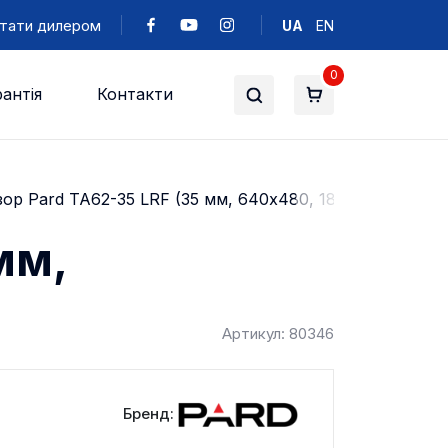
тати дилером
UA
EN
0
антія
Контакти
зор Pard TA62-35 LRF (35 мм, 640х480, 1800 м)
мм,
Артикул: 80346
Бренд: