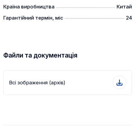
Країна виробництва
Китай
Гарантійний термін, міс
24
Файли та документація
Всі зображення (архів)
Клас захисту IP67 робить тепловізійний монокуляр
Cyclops водонепроникним, пилонепроникним і
туманостійким;
Стійкість до падіння з висоти 1 м