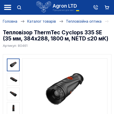
Agron LTD
Працюємо для вас!
Головна
Каталог товарів
Тепловізійна оптика
Т
Тепловізор ThermTec Cyclops 335 SE
(35 мм, 384x288, 1800 м, NETD ≤20 мК)
Артикул: 80461