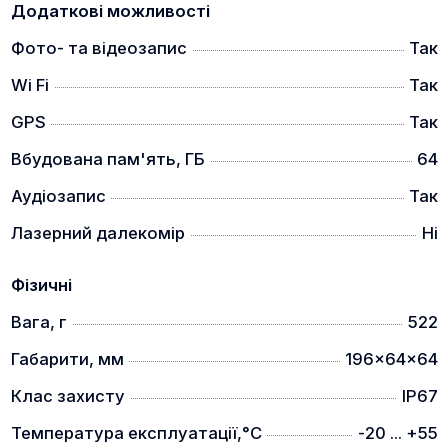
Додаткові можливості
реальному часі.
Фото- та відеозапис
Так
Сповіщення APP у реальному часі
Wi Fi
Так
GPS
Так
Вбудована пам'ять, ГБ
64
Аудіозапис
Так
Лазерний далекомір
Ні
Фізичні
Вага, г
522
Габарити, мм
196x64x64
Ваші мобільні пристрої повідомлять вас негайно,
коли об’єкт потрапить у ваше поле зору.
Клас захисту
IP67
Високий ступінь захисту
Температура експлуатації,°C
-20 ... +55