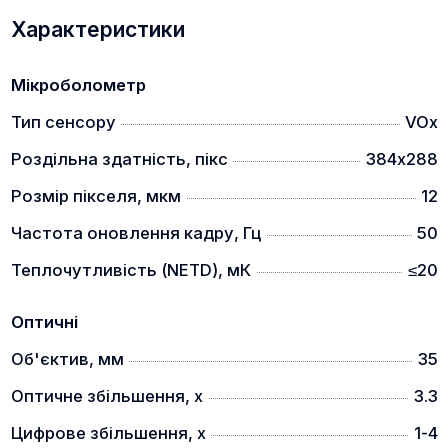
Характеристики
Серія тепловізійних монокулярів Thermtec Cyclops
розроблена з урахуванням всії тонкощів роботи в
Мікроболометр
польових умовах, тому прилад ідеально лежить в
Тип сенсору
VOx
руці та ним дуже зручно керувати.
Велике збільшення
Роздільна здатність, пікс
384х288
Розмір пікселя, мкм
12
Частота оновлення кадру, Гц
50
Теплочутливість (NETD), мК
≤20
Оптичні
Плавне цифрове збільшення діапазоном 1x-4x
Об'єктив, мм
35
забезпечує чудову різкість і роздільну здатність
зображення.
Оптичне збільшення, x
3.3
Тривалий термін служби батареї
Цифрове збільшення, x
1-4