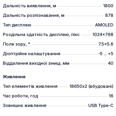
Дальність виявлення, м
1800
Дальність розпізнавання, м
878
Тип дисплею
AMOLED
Роздільна здатність дисплею, пікс
1024x768
Поле зору, °
7.5x5.6
Вбудовані батареї 18650х2 дають можливість
Діоптрійне налаштування
-5 ... +5
працювати з тепловізором Thermtec Cyclops до 16
Віддалення вихідної зіниці, мм
40
годин.
Двостороннє підключення Wi-Fi
Живлення
Тип елементів живлення
18650х2 (вбудовані)
Час роботи, год
16
Зовнішнє живлення
USB Type-C
Присутня підтримка як Wi-Fi, так і підключення до
точки доступу, для передача зображення в