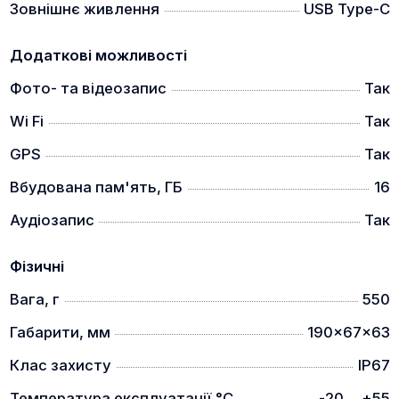
Зовнішнє живлення
USB Type-C
Додаткові можливості
Фото- та відеозапис
Так
Wi Fi
Так
GPS
Так
Вбудована пам'ять, ГБ
16
Аудіозапис
Так
Фізичні
Вага, г
550
Габарити, мм
190×67×63
Клас захисту
IP67
Температура експлуатації,°C
-20 ... +55