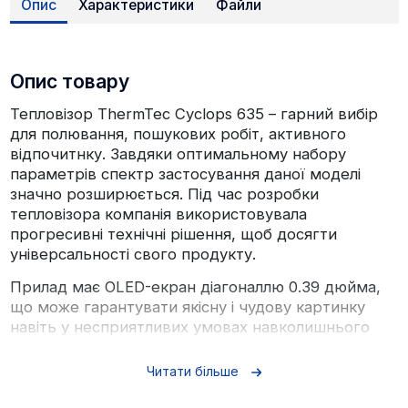
Опис
Характеристики
Файли
Опис товару
Тепловізор ThermTec Cyclops 635 – гарний вибір
для полювання, пошукових робіт, активного
відпочитнку. Завдяки оптимальному набору
параметрів спектр застосування даної моделі
значно розширюється. Під час розробки
тепловізора компанія використовувала
прогресивні технічні рішення, щоб досягти
універсальності свого продукту.
Прилад має OLED-екран діагоналлю 0.39 дюйма,
що може гарантувати якісну і чудову картинку
навіть у несприятливих умовах навколишнього
середовища.
Читати більше
Головна особливість ThermTec Cyclops 635 –
визначення людини, а також подальше